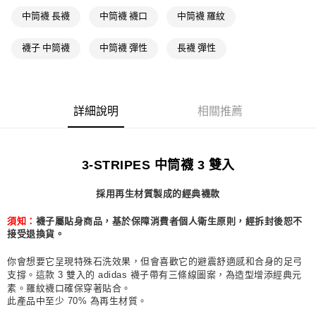
萊爾富取貨付款
中筒襪 長襪
中筒襪 襪口
中筒襪 羅紋
每筆NT$80，滿NT$1,500(含以上)免運費
襪子 中筒襪
中筒襪 彈性
長襪 彈性
付款後萊爾富取貨
每筆NT$80，滿NT$1,500(含以上)免運費
7-11取貨付款
詳細說明
相關推薦
每筆NT$80，滿NT$1,500(含以上)免運費
付款後7-11取貨
3-STRIPES 中筒襪 3 雙入
每筆NT$80，滿NT$1,500(含以上)免運費
採用再生材質製成的經典襪款
宅配
每筆NT$80，滿NT$1,500(含以上)免運費
須知：
襪子屬貼身商品，基於保障消費者個人衛生原則，經拆封後恕不
接受退換貨。
付款後門市自取
每筆NT$80，滿NT$1,500(含以上)免運費
你會想要它呈現特殊石洗效果，但會喜歡它的避震舒適感和合身的足弓
支撐。這款 3 雙入的 adidas 襪子帶有三條線圖案，為造型增添經典元
素。羅紋襪口確保穿著貼合。
此產品中至少 70% 為再生材質。