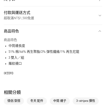
付款與運送方式
超取滿NT$1,500免運
付款方式
商品特色
信用卡一次付款
商品特色
超商取貨付款
中筒襪長度
LINE Pay
51% 棉/46% 再生聚酯/2% 彈性纖維/1% 再生尼龍
3 雙入／組
街口支付
羅紋襪口
運送方式
IX5593
全家取貨付款
每筆NT$80，滿NT$1,500(含以上)免運費
相關分類
付款後全家取貨
情侶 穿搭
冬天 配件
中筒 襪子
3-stripes 彈性
每筆NT$80，滿NT$1,500(含以上)免運費