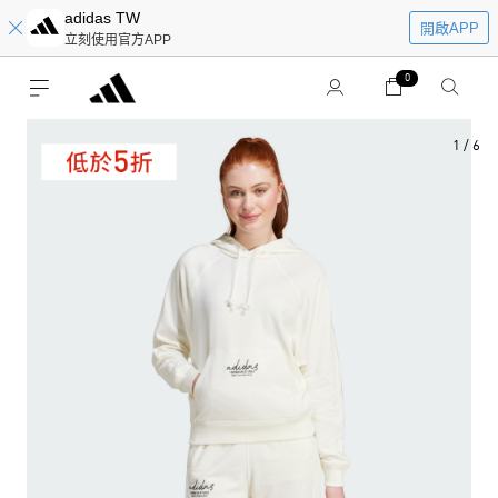
adidas TW
開啟APP
立刻使用官方APP
0
1
/
6