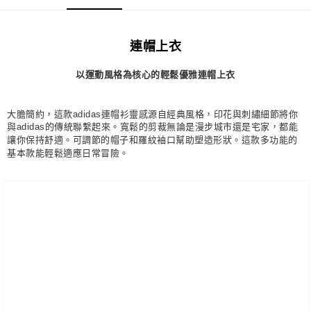
每筆NT$80，滿NT$1,500(含以上)免運費
宅配
連帽上衣
每筆NT$80，滿NT$1,500(含以上)免運費
以運動風格為核心的輕鬆優雅連帽上衣
付款後門市自取
每筆NT$80，滿NT$1,500(含以上)免運費
大膽簡約，這款adidas連帽衫靈感源自經典風格，印花與刺繡細節將你
與adidas的傳統聯繫起來。寬鬆的剪裁無論是漫步城市還是宅家，都能
讓你保持舒適。可調節的帽子和羅紋袖口幫助塑造形狀。這款多功能的
基本款能輕鬆適應日常冒險。