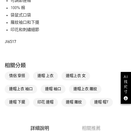
LINE Pay
可調節連帽
100% 棉
街口支付
袋鼠式口袋
羅紋袖口和下擺
運送方式
印花和刺繡細節
全家取貨付款
JI6517
每筆NT$80，滿NT$1,500(含以上)免運費
付款後全家取貨
每筆NT$80，滿NT$1,500(含以上)免運費
相關分類
萊爾富取貨付款
情侶 穿搭
連帽 上衣
連帽上衣 女
AI
每筆NT$80，滿NT$1,500(含以上)免運費
找
尺
連帽上衣 袖口
連帽 袖口
連帽上衣 羅紋
寸
付款後萊爾富取貨
每筆NT$80，滿NT$1,500(含以上)免運費
連帽 下擺
印花 連帽
連帽 羅紋
連帽 帽T
7-11取貨付款
每筆NT$80，滿NT$1,500(含以上)免運費
詳細說明
相關推薦
付款後7-11取貨