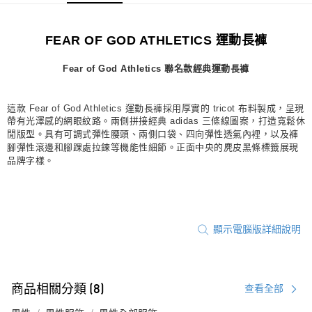
宅配
每筆NT$80，滿NT$1,500(含以上)免運費
FEAR OF GOD ATHLETICS 運動長褲
付款後門市自取
Fear of God Athletics 聯名款經典運動長褲
每筆NT$80，滿NT$1,500(含以上)免運費
這款 Fear of God Athletics 運動長褲採用厚實的 tricot 布料製成，呈現
帶有光澤感的網眼紋路。兩側拼接經典 adidas 三條線圖案，打造寬鬆休
閒版型。具有可調式彈性腰頭、兩側口袋、四向彈性透氣內裡，以及褲
腳彈性滾邊和腳踝處拉鍊等機能性細節。正面中央的麂皮黑條標籤展現
品牌字樣。
顯示電腦版詳細說明
商品相關分類 (8)
查看全部