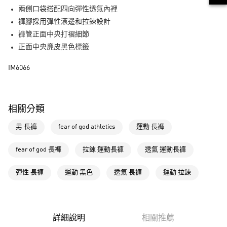
街口支付
兩側口袋搭配四向彈性透氣內裡
褲腳採用彈性滾邊和拉鍊設計
運送方式
褲管正面中央打褶細節
全家取貨付款
正面中央麂皮黑色標籤
每筆NT$80，滿NT$1,500(含以上)免運費
IM6066
付款後全家取貨
每筆NT$80，滿NT$1,500(含以上)免運費
相關分類
萊爾富取貨付款
每筆NT$80，滿NT$1,500(含以上)免運費
男 長褲
fear of god athletics
運動 長褲
付款後萊爾富取貨
fear of god 長褲
拉鍊 運動長褲
透氣 運動長褲
每筆NT$80，滿NT$1,500(含以上)免運費
彈性 長褲
運動 黑色
透氣 長褲
運動 拉鍊
7-11取貨付款
每筆NT$80，滿NT$1,500(含以上)免運費
付款後7-11取貨
詳細說明
相關推薦
每筆NT$80，滿NT$1,500(含以上)免運費