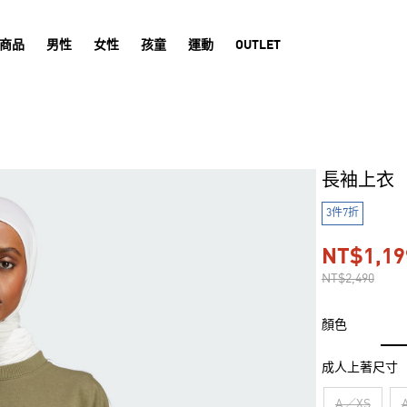
商品
男性
女性
孩童
運動
OUTLET
長袖上衣
3件7折
NT$1,19
NT$2,490
顏色
成人上著尺寸
A／XS