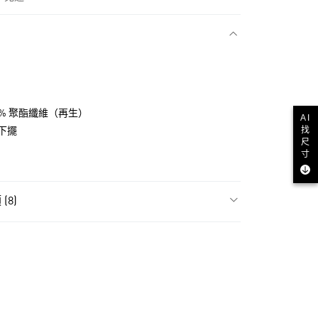
款
30% 聚酯纖維（再生）
AI
找
下擺
尺
寸
(8)
飾
女性全部服飾
NT$1,500(含以上)免運費
貨
飾
女性長袖
NT$1,500(含以上)免運費
ls
Originals服飾
款