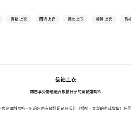
每筆NT$80，滿
品牌
Origina
最新活動
低
付款後萊爾富
寬鬆 上衣
圓領 上衣
羅紋 上衣
棉質 上衣
長袖
每筆NT$80，滿
最新活動
爸
最新活動
爸
7-11取貨付款
每筆NT$80，滿
付款後7-11取
每筆NT$80，滿
宅配
每筆NT$80，滿
長袖上衣
付款後門市自
讓您享受舒適適合放鬆日子的寬鬆運動衫
每筆NT$80，滿
，注重舒適與原創風格。無論是居家放鬆還是日常外出搭配，寬鬆的剪裁營造出