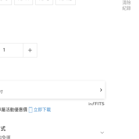
清除
紀錄
寸
享專屬活動優惠價
立即下載
方式
00免運