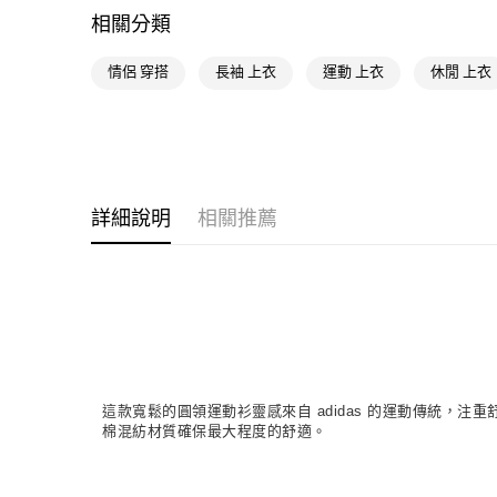
相關分類
情侶 穿搭
長袖 上衣
運動 上衣
休閒 上衣
詳細說明
相關推薦
這款寬鬆的圓領運動衫靈感來自 adidas 的運動傳統
棉混紡材質確保最大程度的舒適。