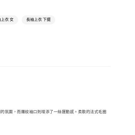
NT$1,500(含以上)免運費
ls
Originals全部商品
於5折活動專區
取貨
上衣 女
長袖上衣 下擺
NT$1,500(含以上)免運費
氣有禮 | APP限定滿$3800折$300
氣有禮 | 2件8折；3件7折
NT$1,500(含以上)免運費
貨
NT$1,500(含以上)免運費
NT$1,500(含以上)免運費
取
NT$1,500(含以上)免運費
休閒的氛圍，而羅紋袖口則增添了一絲運動感。柔軟的法式毛圈