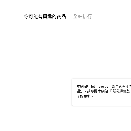
你可能有興趣的商品
全站排行
本網站中使用 cookie，欲查詢有關本
設定，請參閱本網站「
隱私權條款
用 cookie。
了解更多 >