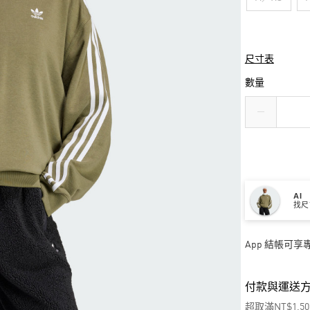
尺寸表
數量
AI
找尺
App 結帳可
付款與運送
超取滿NT$1,5