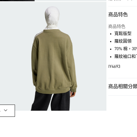
商品特色
付款方式
信用卡一次付
商品特色
寬鬆版型
超商取貨付款
羅紋圓領
LINE Pay
70% 棉，
羅紋袖口和
街口支付
IY4693
運送方式
商品相關分類 
全家取貨付款
女性
女性服
每筆NT$80，滿
OUTLET
付款後全家取
多
女性
女性服
每筆NT$80，滿
品牌
Origina
萊爾富取貨付