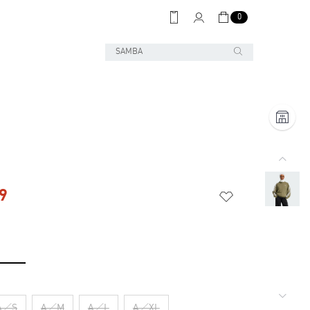
0
9
A／S
A／M
A／L
A／XL