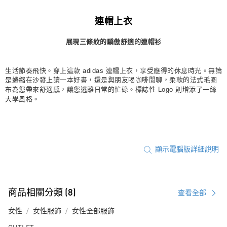
每筆NT$80，滿NT$1,500(含以上)免運費
連帽上衣
宅配
展現三條紋的驕傲舒適的連帽衫
每筆NT$80，滿NT$1,500(含以上)免運費
付款後門市自取
生活節奏飛快。穿上這款 adidas 連帽上衣，享受應得的休息時光。無論
每筆NT$80，滿NT$1,500(含以上)免運費
是蜷縮在沙發上讀一本好書，還是與朋友喝咖啡閒聊，柔軟的法式毛圈
布為您帶來舒適感，讓您逃離日常的忙碌。標誌性 Logo 則增添了一絲
大學風格。
顯示電腦版詳細說明
商品相關分類 (8)
查看全部
女性
女性服飾
女性全部服飾