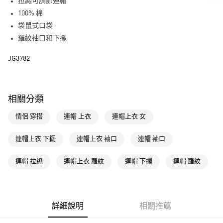
LINE Pay
拉繩可調節連帽
100% 棉
街口支付
袋鼠式口袋
羅紋袖口和下擺
運送方式
JG3782
全家取貨付款
每筆NT$80，滿NT$1,500(含以上)免運費
付款後全家取貨
相關分類
每筆NT$80，滿NT$1,500(含以上)免運費
情侶 穿搭
連帽 上衣
連帽上衣 女
萊爾富取貨付款
每筆NT$80，滿NT$1,500(含以上)免運費
連帽上衣 下擺
連帽上衣 袖口
連帽 袖口
付款後萊爾富取貨
連帽 拉繩
連帽上衣 羅紋
連帽 下擺
連帽 羅紋
每筆NT$80，滿NT$1,500(含以上)免運費
7-11取貨付款
每筆NT$80，滿NT$1,500(含以上)免運費
詳細說明
相關推薦
付款後7-11取貨