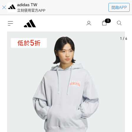
adidas TW
開啟APP
立刻使用官方APP
0
1
/
6