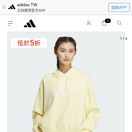
adidas TW
開啟APP
立刻使用官方APP
0
1
/
6