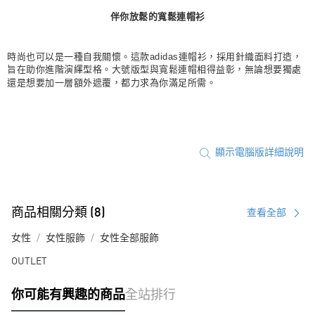
伴你放鬆的寬鬆連帽衫
宅配
每筆NT$80，滿NT$1,500(含以上)免運費
時尚也可以是一種自我關懷。這款adidas連帽衫，採用針織面料打造，
付款後門市自取
旨在助你進階演繹型格。大號版型與寬鬆連帽相得益彰，無論想要獨處
每筆NT$80，滿NT$1,500(含以上)免運費
還是想要加一層額外遮覆，都力求為你滿足所需。
顯示電腦版詳細說明
商品相關分類 (8)
查看全部
女性
女性服飾
女性全部服飾
OUTLET
你可能有興趣的商品
全站排行