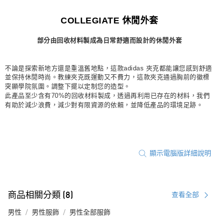
每筆NT$80，滿NT$1,500(含以上)免運費
COLLEGIATE 休閒外套
宅配
部分由回收材料製成為日常舒適而設計的休閒外套
每筆NT$80，滿NT$1,500(含以上)免運費
付款後門市自取
不論是探索新地方還是重溫舊地點，這款adidas 夾克都能讓您感到舒適
每筆NT$80，滿NT$1,500(含以上)免運費
並保持休閒時尚。教練夾克既運動又不費力，這款夾克通過胸前的徽標
突顯學院氛圍。調整下擺以定制您的造型。
此產品至少含有70%的回收材料製成，透過再利用已存在的材料，我們
有助於減少浪費，減少對有限資源的依賴，並降低產品的環境足跡。
顯示電腦版詳細說明
商品相關分類 (8)
查看全部
男性
男性服飾
男性全部服飾