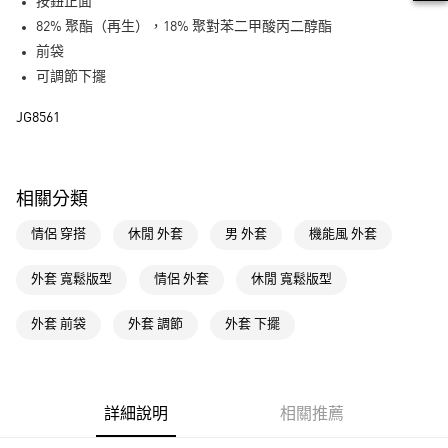
LINE Pay
按鈕正面
82% 聚酯（再生），18% 聚對苯二甲酸丙二醇酯
街口支付
前袋
可調節下擺
運送方式
JG8561
全家取貨付款
每筆NT$80，滿NT$1,500(含以上)免運費
付款後全家取貨
相關分類
每筆NT$80，滿NT$1,500(含以上)免運費
情侶 穿搭
休閒 外套
男 外套
機能風 外套
萊爾富取貨付款
每筆NT$80，滿NT$1,500(含以上)免運費
外套 寬鬆版型
情侶 外套
休閒 寬鬆版型
付款後萊爾富取貨
外套 前袋
外套 調節
外套 下擺
每筆NT$80，滿NT$1,500(含以上)免運費
7-11取貨付款
每筆NT$80，滿NT$1,500(含以上)免運費
詳細說明
相關推薦
付款後7-11取貨