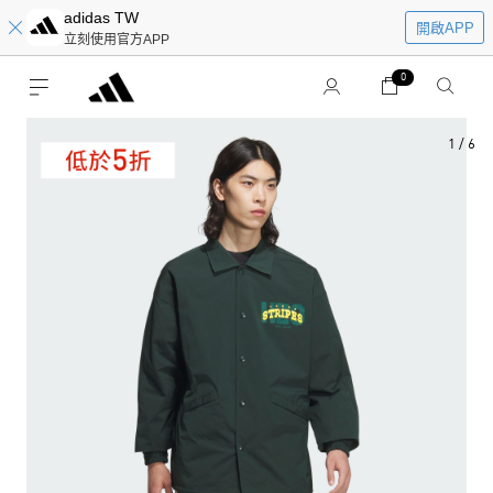
adidas TW
開啟APP
立刻使用官方APP
0
1
/
6