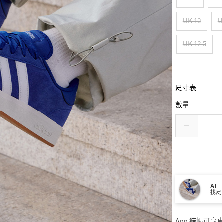
UK 10
U
UK 12.5
尺寸表
數量
AI
找尺
App 結帳可