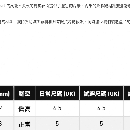
and Court 的風範。柔軟的麂皮鞋面提供了豐富的背景。內部的柔軟襯裡讓
製造的材料，我們幫助減少廢料和對有限資源的依賴，同時減少我們製造產品