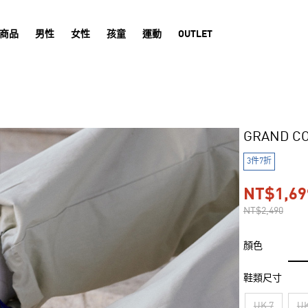
商品
男性
女性
孩童
運動
OUTLET
GRAND C
3件7折
NT$1,69
NT$2,490
顏色
鞋類尺寸
UK 7
UK