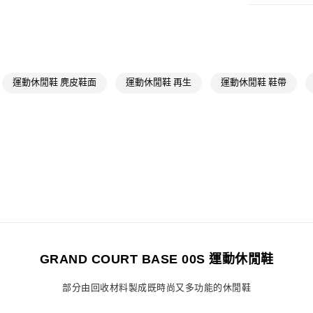
付款後全家取
男性
男性鞋
每筆NT$80，滿
OUTLET
萊爾富取貨付
最新活動
爸
每筆NT$80，滿
最新活動
爸
運動休閒鞋 麂皮鞋面
運動休閒鞋 再生
運動休閒鞋 鞋帶
付款後萊爾富
每筆NT$80，滿
7-11取貨付款
每筆NT$80，滿
付款後7-11取
每筆NT$80，滿
宅配
每筆NT$80，滿
GRAND COURT BASE 00S 運動休閒鞋
付款後門市自
部分由回收材料製成既時尚又多功能的休閒鞋
每筆NT$80，滿