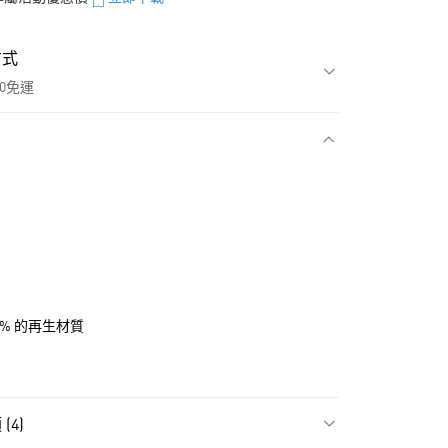
方式
00免運
款
0% 的再生材質
NT$1,500(含以上)免運費
(4)