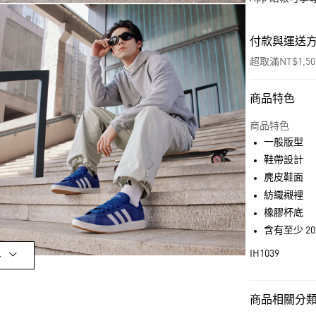
付款與運送
超取滿NT$1,5
商品特色
付款方式
信用卡一次付
商品特色
一般版型
超商取貨付款
鞋帶設計
LINE Pay
麂皮鞋面
紡織襯裡
街口支付
橡膠杯底
含有至少 2
運送方式
IH1039
多
全家取貨付款
每筆NT$80，滿
商品相關分類 