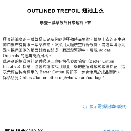
每筆NT$80，滿NT$1,500(含以上)免運費
OUTLINED TREFOIL 短袖上衣
宅配
摩登三葉草設計日常短袖上衣
每筆NT$80，滿NT$1,500(含以上)免運費
付款後門市自取
極具辨識度的三葉草標誌是品牌經典運動時尚象徵。這款上衣的正中央
每筆NT$80，滿NT$1,500(含以上)免運費
胸口就帶有搶眼三葉草標誌，並採用大膽鏤空線條設計，為造型增添亮
點。採用柔軟的單面針織布製成，版型鬆緊適中，展現 adidas
Originals 的經典簡約風格。
此產品的棉質原料是透過瑞士良好棉花發展協會（Better Cotton
Initiative）採購。協會的運作採用總量平衡的監管鏈模式取得棉花。這
表示經由協會經手的 Better Cotton 棉花不一定會使用於成品製造。
詳情請見：https://bettercotton.org/who-we-are/our-logo/
顯示電腦版詳細說明