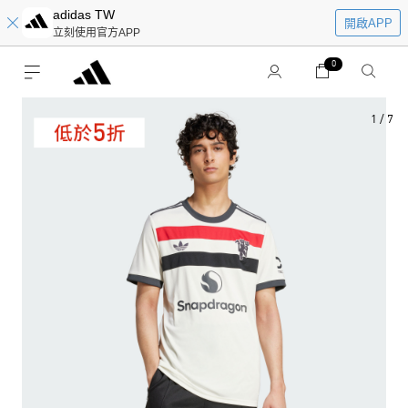
adidas TW
開啟APP
立刻使用官方APP
0
1
/
7