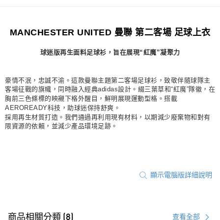
付款後7-11取貨
每筆NT$80，滿NT$1,500(含以上)免運費
MANCHESTER UNITED 曼聯 第二客場 足球上衣
宅配
球迷版再生面料足球衫，旨在展現“紅魔”凝聚力
每筆NT$80，滿NT$1,500(含以上)免運費
付款後門市自取
豪情不泯，忠誠不渝。這款曼聯主題第二客場足球衫，致敬伴隨球隊主
每筆NT$80，滿NT$1,500(含以上)免運費
客場征戰的旗幟，同時融入經典adidas設計。綴三葉草和“紅魔”隊徽，在
胸前三色條標的映襯下格外醒目，鮮明展現運動型格。搭載
AEROREADY科技，助球迷保持舒爽。
採用再生材質打造。我們通過再利用現有材料，以期減少廢棄物和對有
限資源的依賴，並減少產品環境足跡。
顯示電腦版詳細說明
商品相關分類 (8)
查看全部