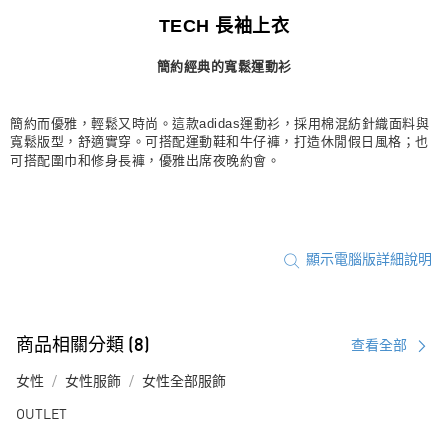
TECH 長袖上衣
宅配
每筆NT$80，滿NT$1,500(含以上)免運費
簡約經典的寬鬆運動衫
付款後門市自取
每筆NT$80，滿NT$1,500(含以上)免運費
簡約而優雅，輕鬆又時尚。這款adidas運動衫，採用棉混紡針織面料與
寬鬆版型，舒適實穿。可搭配運動鞋和牛仔褲，打造休閒假日風格；也
可搭配圍巾和修身長褲，優雅出席夜晚約會。
顯示電腦版詳細說明
商品相關分類 (8)
查看全部
女性
女性服飾
女性全部服飾
OUTLET