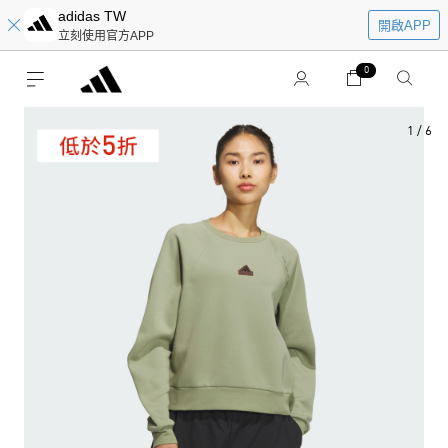
adidas TW
開啟APP
立刻使用官方APP
0
1
/
6