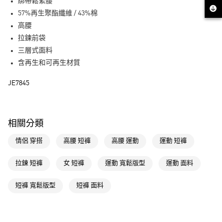
LINE Pay
綁帶鬆緊腰
57%再生聚酯纖維 / 43%棉
街口支付
高腰
拉鍊前袋
運送方式
三層式面料
全家取貨付款
含再生和可再生材質
每筆NT$80，滿NT$1,500(含以上)免運費
JE7845
付款後全家取貨
每筆NT$80，滿NT$1,500(含以上)免運費
相關分類
萊爾富取貨付款
每筆NT$80，滿NT$1,500(含以上)免運費
情侶 穿搭
高腰 短褲
高腰 運動
運動 短褲
付款後萊爾富取貨
拉鍊 短褲
女 短褲
運動 寬鬆版型
運動 面料
每筆NT$80，滿NT$1,500(含以上)免運費
短褲 寬鬆版型
短褲 面料
7-11取貨付款
每筆NT$80，滿NT$1,500(含以上)免運費
付款後7-11取貨