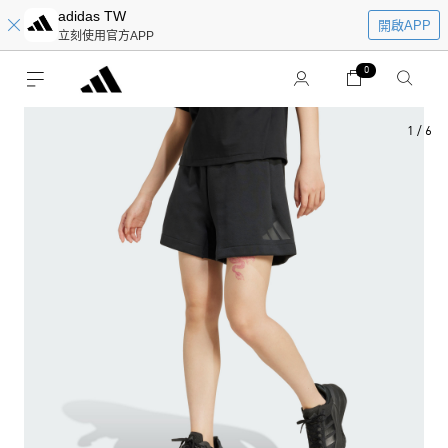
adidas TW
開啟APP
立刻使用官方APP
0
1
/
6