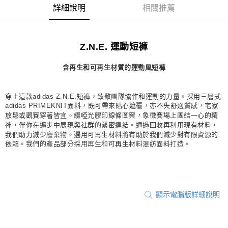
詳細說明
相關推薦
每筆NT$80，滿NT$1,500(含以上)免運費
宅配
每筆NT$80，滿NT$1,500(含以上)免運費
Z.N.E. 運動短褲
付款後門市自取
含再生和可再生材質的運動風短褲
每筆NT$80，滿NT$1,500(含以上)免運費
穿上這款adidas Z.N.E.短褲，致敬團隊協作和運動的力量。採用三層式
adidas PRIMEKNIT面料，既可帶來貼心遮覆，亦不失舒適質感，宅家
放鬆或觀賽穿著皆宜。綴啞光膠印線條圖案，象徵賽場上團結一心的精
神，伴你在邁步中展現與社群的緊密連結。通過回收再利用現有材料，
我們助力減少廢棄物。選用可再生材料將有助於我們減少對有限資源的
依賴。我們的產品部分採用再生和可再生材料混紡面料打造。
顯示電腦版詳細說明