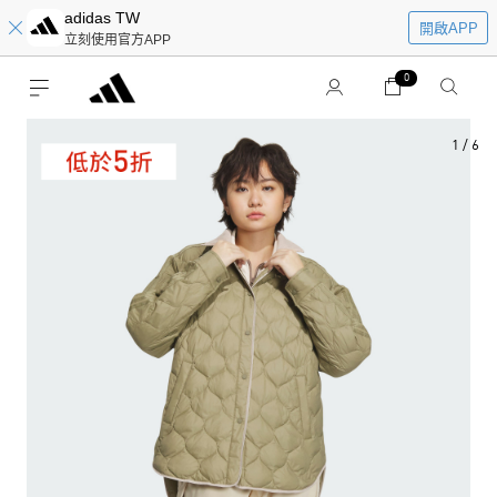
adidas TW
開啟APP
立刻使用官方APP
0
1
/
6