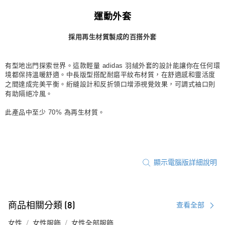
宅配
運動外套
每筆NT$80，滿NT$1,500(含以上)免運費
採用再生材質製成的百搭外套
付款後門市自取
每筆NT$80，滿NT$1,500(含以上)免運費
有型地出門探索世界。這款輕量 adidas 羽絨外套的設計能讓你在任何環
境都保持溫暖舒適。中長版型搭配耐磨平紋布材質，在舒適感和靈活度
之間達成完美平衡。絎縫設計和反折領口增添視覺效果，可調式袖口則
有助隔絕冷風。
此產品中至少 70% 為再生材質。
顯示電腦版詳細說明
商品相關分類 (8)
查看全部
女性
女性服飾
女性全部服飾