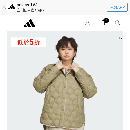
adidas TW
開啟APP
立刻使用官方APP
0
1
/
6