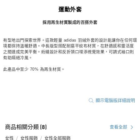
宅配
運動外套
每筆NT$80，滿NT$1,500(含以上)免運費
採用再生材質製成的百搭外套
付款後門市自取
每筆NT$80，滿NT$1,500(含以上)免運費
有型地出門探索世界。這款輕量 adidas 羽絨外套的設計能讓你在任何環
境都保持溫暖舒適。中長版型搭配耐磨平紋布材質，在舒適感和靈活度
之間達成完美平衡。絎縫設計和反折領口增添視覺效果，可調式袖口則
有助隔絕冷風。
此產品中至少 70% 為再生材質。
顯示電腦版詳細說明
商品相關分類 (8)
查看全部
女性
女性服飾
女性全部服飾