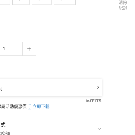
清除
紀錄
寸
享專屬活動優惠價
立即下載
方式
00免運