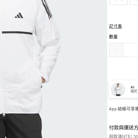
尺寸表
數量
AI
找尺
App 結帳可
付款與運送
超取滿NT$1,5