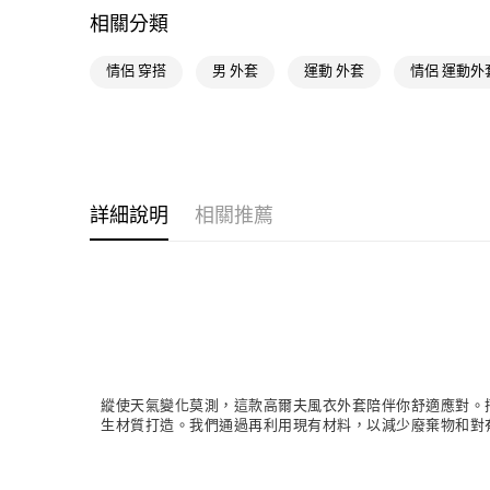
相關分類
情侶 穿搭
男 外套
運動 外套
情侶 運動外
詳細說明
相關推薦
縱使天氣變化莫測，這款高爾夫風衣外套陪伴你舒適應對。搭載
生材質打造。我們通過再利用現有材料，以減少廢棄物和對