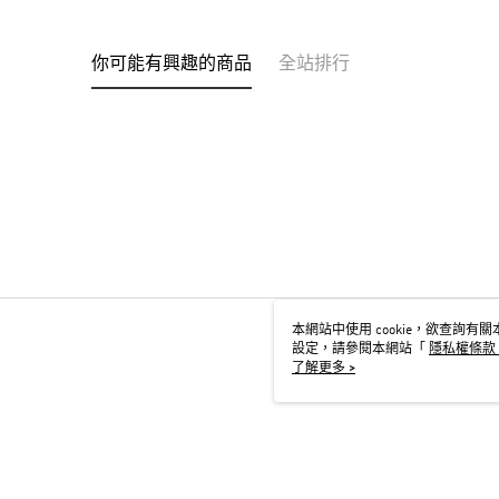
你可能有興趣的商品
全站排行
本網站中使用 cookie，欲查詢有關本
設定，請參閱本網站「
隱私權條款
用 cookie。
了解更多 >