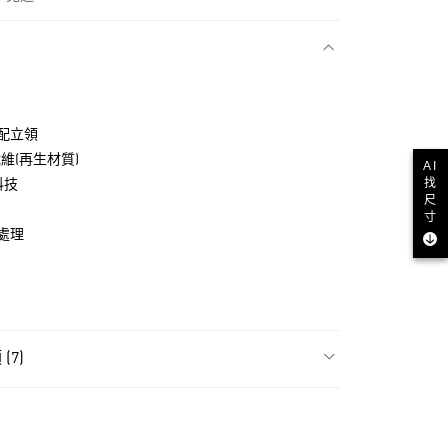
款
配立領
纖維(再生材質)
AI
找
科技
尺
寸
處理
NT$1,500(含以上)免運費
(7)
貨
NT$1,500(含以上)免運費
飾
男性全部服飾
款