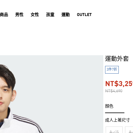
商品
男性
女性
孩童
運動
OUTLET
運動外套
3件7折
NT$3,25
NT$4,690
顏色
成人上著尺寸
A／S
A