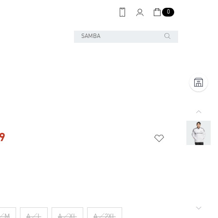
0
9
／M
A／L
A／XL
A／2XL