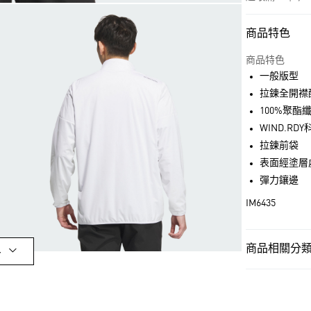
商品特色
付款方式
信用卡一次付
商品特色
一般版型
超商取貨付款
拉鍊全開襟
LINE Pay
100%聚酯
WIND.RDY
街口支付
拉鍊前袋
表面經塗層
彈力鑲邊
運送方式
IM6435
全家取貨付款
每筆NT$80，滿
商品相關分類 
付款後全家取
多
每筆NT$80，滿
男性
男性服
萊爾富取貨付
OUTLET