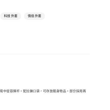
NT$1,500(含以上)免運費
飾
男性外套
取貨
高爾夫球全部商品
科技 外套
情侶 外套
NT$1,500(含以上)免運費
氣有禮 | APP限定滿$3800折$300
氣有禮 | 2件8折；3件7折
NT$1,500(含以上)免運費
高爾夫服飾
貨
NT$1,500(含以上)免運費
NT$1,500(含以上)免運費
取
NT$1,500(含以上)免運費
濕環境中從容揮杆。配拉鍊口袋，可存放隨身物品。部分採用再