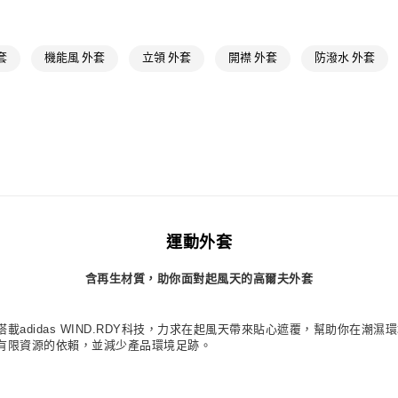
每筆NT$80，滿
男性
男性服
付款後萊爾富
運動
高爾夫
套
機能風 外套
立領 外套
開襟 外套
防潑水 外套
每筆NT$80，滿
最新活動
爸
7-11取貨付款
最新活動
爸
每筆NT$80，滿
運動
高爾夫
付款後7-11取
每筆NT$80，滿
宅配
每筆NT$80，滿
運動外套
付款後門市自
含再生材質，助你面對起風天的高爾夫外套
每筆NT$80，滿
adidas WIND.RDY科技，力求在起風天帶來貼心遮覆，幫助你在潮
有限資源的依賴，並減少產品環境足跡。