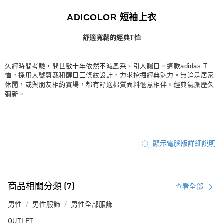
每筆NT$80，滿NT$1,500(含以上)免運費
ADICOLOR 短袖上衣
宅配
舒適寬鬆的經典T恤
每筆NT$80，滿NT$1,500(含以上)免運費
付款後門市自取
久經時間考驗，問世數十年依然不減風采、引人矚目。這款adidas T
每筆NT$80，滿NT$1,500(含以上)免運費
恤，採用大號剪裁和醒目三條紋設計，力求挖掘經典魅力。無論是居家
休閒，或與朋友相約賽場，都有舒適棉質面料愜意相伴。經典氣派歷久
彌新。
顯示電腦版詳細說明
商品相關分類 (7)
查看全部
男性
男性服飾
男性全部服飾
OUTLET